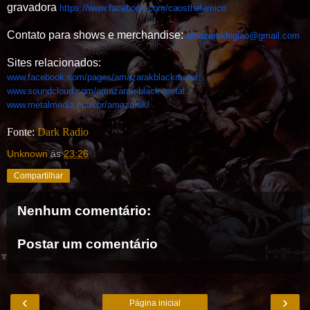
gravadora
https://www.facebook.com/
caosthelemico
Contato para shows e merchandise:
amazaraklegiao@gmail.com
Sites relacionados:
www.facebook.com/pages/
amazarakblackmetal
www.soundcloud.com/amazarak-
black-metal
www.metalmedia.com.br/
amazarak/
Fonte:
Dark Radio
Unknown
às
23:26
Compartilhar
Nenhum comentário:
Postar um comentário
‹
›
Página inicial