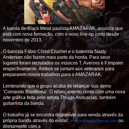
A banda de Black Metal paulista AMAZARAK, anuncia que
está com nova formação, com o novo line-up junto desde
novembro de 2013.
O baixista Fábio Christ Crusher e o baterista Nasty
Anderson não fazem mais parte da horda. Para seus
lugares foram recrutados os músicos T. Aversvs e F.Impaler
respectivamente. Ambos se juntam aos veteranos para
prepararem novos trabalhos para o AMAZARAK.
Lembrando que o grupo acaba de relançar sua demo
‘Comando Blasfêmia’. O relançamento conta com uma nova
arte gráfica feita pelo artista Thiago Anduscias, também
guitarrista da banda.
O trabalho já se encontra disponível para venda através da
própria banda através do e-mail:
ou
amazaraklegiao@gmail.com
diretamente com a