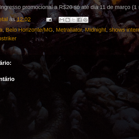
Ingresso promocional a R$20 só até dia 11 de março (1
tal
às
12:02
a
,
Belo Horizonte/MG
,
Metraliator
,
Midnight
,
shows inter
striker
rio:
tário