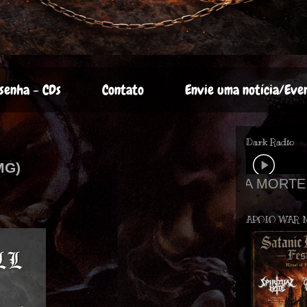
senha - CDs
Contato
Envie uma notícia/Eve
Dark Radio
/MG)
APOIO WAR 