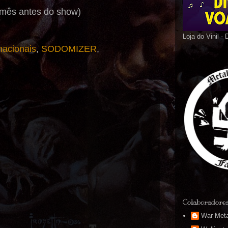
 mês antes do show)
Loja do Vinil -
nacionais
,
SODOMIZER
,
Colaboradore
War Meta