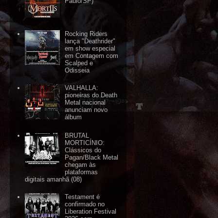
Paulo/SP)
Rocking Riders
lança "Deathrider"
em show especial
em Contagem com
Scalped e
Odisseia
VALHALLA:
pioneiras do Death
Metal nacional
anunciam novo
álbum
BRUTAL
MORTICÍNIO:
Clássicos do
Pagan/Black Metal
chegam às
plataformas
digitais amanhã (08)
Testament é
confirmado no
Liberation Festival