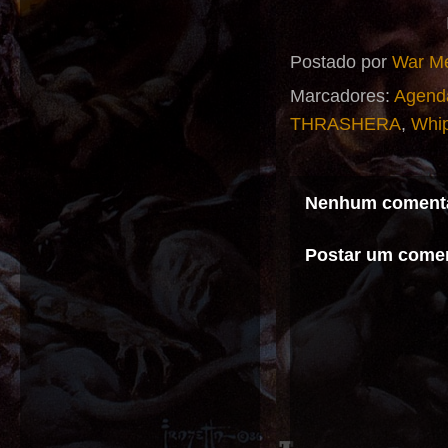
Postado por
War Me
Marcadores:
Agend
THRASHERA
,
Whip
Nenhum comentá
Postar um comen