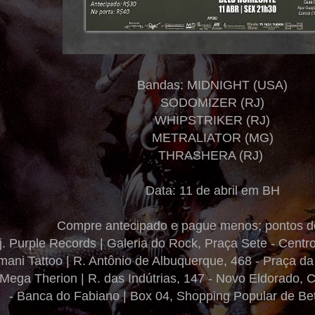
Bandas: MIDNIGHT (USA)
SODOMIZER (RJ)
WHIPSTRIKER (RJ)
METRALIATOR (MG)
THRASHERA (RJ)
Data: 11 de abril em BH
Compre antecipado e pague menos; pontos d
Lj. Purple Records | Galeria do Rock, Praça Sete - Cent
rmani Tattoo | R. Antônio de Albuquerque, 468 - Praça d
 Mega Therion | R. das Indútrias, 147 - Novo Eldorado
- Banca do Fabiano | Box 04, Shopping Popular de Be