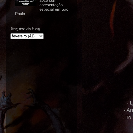
2026 com
apresentação
especial em São
Paulo
Arquivo do blog
- 
- A
- To