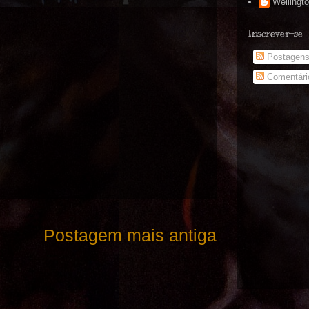
Wellingt
Inscrever-se
Postagen
Comentári
Postagem mais antiga