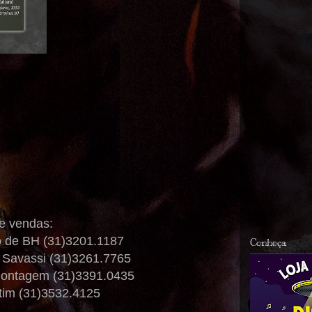
e vendas:
ro de BH (31)3201.1187
Conheça
a Savassi (31)3261.7765
, Contagem (31)3391.0435
tim (31)3532.4125