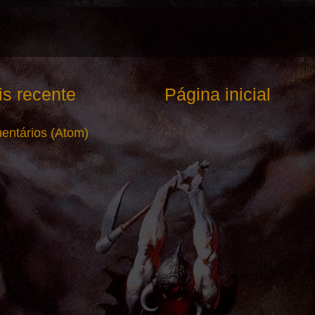
s recente
Página inicial
entários (Atom)