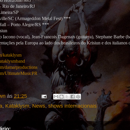
elo Horizonte/MG ***
– Rio de Janeiro/RJ
Limeira/SP
nville/SC (Armageddon Metal Fest) ***
Hall – Porto Alegre/RS ***
siun
Iacono (vocal), Jean-Francois Dagenais (guitarra), Stephane Barbe (ba
entações pela Europa ao lado dos brasileiros do Krisiun e dos italiano
m/kataklysm
kataklysmband
om/damarproductions
om/UltimateMusicPR
wn
às
21:25
a
,
Kataklysm
,
News
,
shows internacionais
rio: