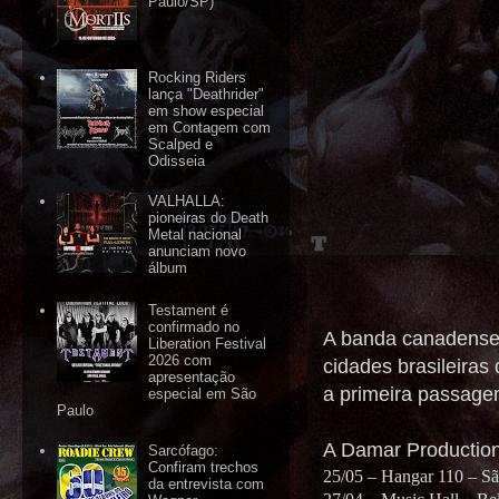
Paulo/SP)
Rocking Riders
lança "Deathrider"
em show especial
em Contagem com
Scalped e
Odisseia
VALHALLA:
pioneiras do Death
Metal nacional
anunciam novo
álbum
Testament é
confirmado no
A banda canadense 
Liberation Festival
2026 com
cidades brasileiras
apresentação
a primeira passage
especial em São
Paulo
A Damar Production
Sarcófago:
Confiram trechos
25/05 – Hangar 110 – S
da entrevista com