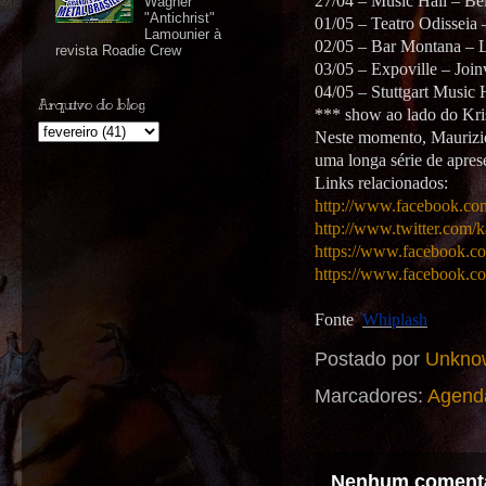
27/04 – Music Hall – B
Wagner
"Antichrist"
01/05 – Teatro Odisseia 
Lamounier à
02/05 – Bar Montana – 
revista Roadie Crew
03/05 – Expoville – Joi
04/05 – Stuttgart Music 
Arquivo do blog
*** show ao lado do Kri
Neste momento, Maurizio 
uma longa série de apres
Links relacionados:
http://www.facebook.co
http://www.twitter.com/
https://www.facebook.c
https://www.facebook.c
Fonte
:
Whiplash
Postado por
Unkno
Marcadores:
Agend
Nenhum comentá