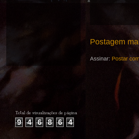
Postagem mai
Assinar:
Postar com
Total de visualizações de página
9
4
6
8
6
4