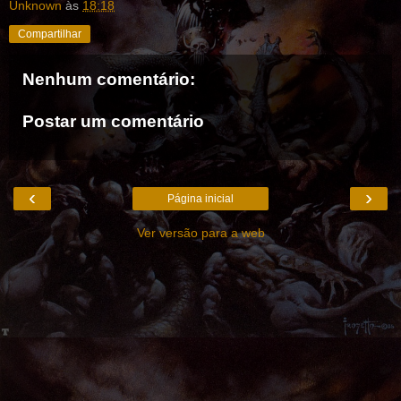
Unknown
às
18:18
Compartilhar
Nenhum comentário:
Postar um comentário
‹
›
Página inicial
Ver versão para a web