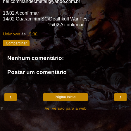
hellcommander.metal@yahoo.com.br
13/02 A confirmar
14/02 Guaramirim SC/Deathkult War Fest
15/02 A confirmar
Unknown
às
15:30
Compartilhar
Nenhum comentário:
Postar um comentário
‹
›
Página inicial
Ver versão para a web