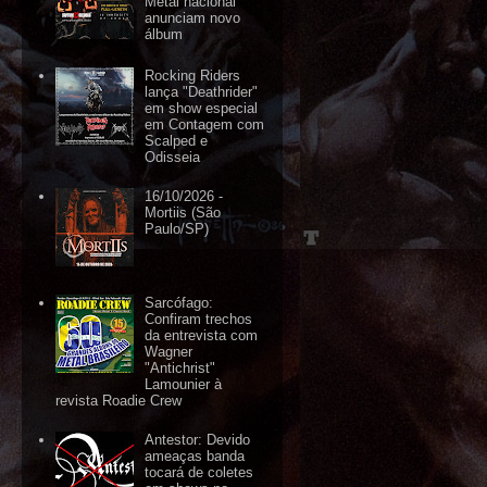
Metal nacional
anunciam novo
álbum
Rocking Riders
lança "Deathrider"
em show especial
em Contagem com
Scalped e
Odisseia
16/10/2026 -
Mortiis (São
Paulo/SP)
Sarcófago:
Confiram trechos
da entrevista com
Wagner
"Antichrist"
Lamounier à
revista Roadie Crew
Antestor: Devido
ameaças banda
tocará de coletes