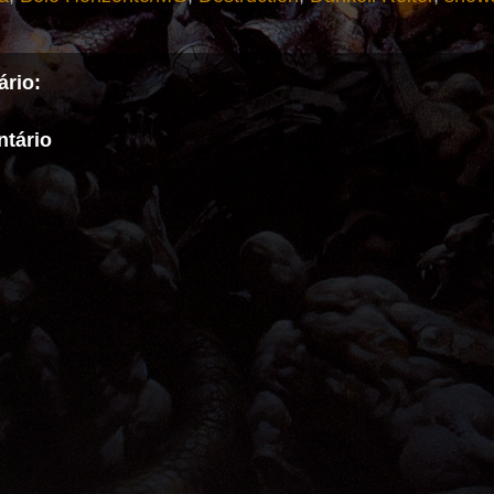
rio:
tário