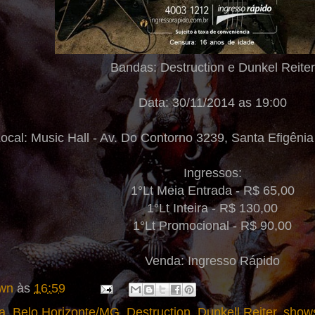
Bandas: Destruction e Dunkel Reiter
Data: 30/11/2014 as 19:00
ocal: Music Hall - Av. Do Contorno 3239, Santa Efigêni
Ingressos:
1°Lt Meia Entrada - R$ 65,00
1°Lt Inteira - R$ 130,00
1°Lt Promocional - R$ 90,00
Venda: Ingresso Rápido
wn
às
16:59
a
,
Belo Horizonte/MG
,
Destruction
,
Dunkell Reiter
,
shows