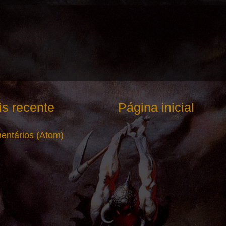
s recente
Página inicial
entários (Atom)