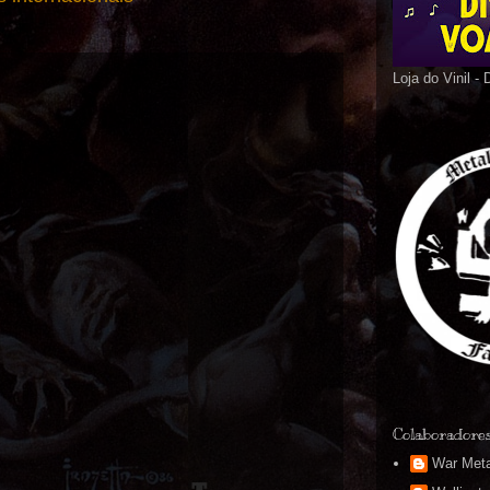
Loja do Vinil -
Colaboradore
War Meta