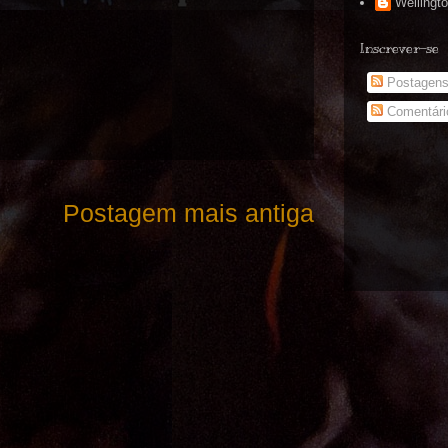
Wellingt
Inscrever-se
Postagen
Comentári
Postagem mais antiga