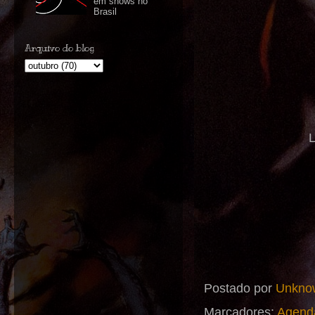
em shows no
Brasil
Arquivo do blog
L
Postado por
Unkno
Marcadores:
Agend