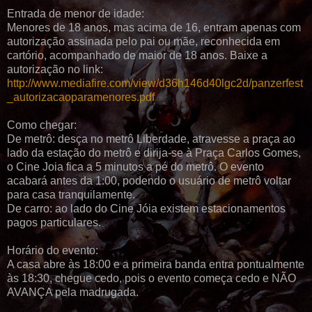
Entrada de menor de idade:
Menores de 18 anos, mas acima de 16, entram apenas com
autorização assinada pelo pai ou mãe, reconhecida em
cartório, acompanhado de maior de 18 anos. Baixe a
autorização no link:
http://www.mediafire.com/view/d36h146d40lgc2d/panzerfest
_autorizacaoparamenores.pdf
Como chegar:
De metrô: desça no metrô Liberdade, atravesse a praça ao
lado da estação do metrô e dirija-se à Praça Carlos Gomes,
o Cine Joia fica a 5 minutos a pé do metrô. O evento
acabará antes da 1:00, podendo o usuário de metrô voltar
para casa tranquilamente.
De carro: ao lado do Cine Jóia existem estacionamentos
pagos particulares.
Horário do evento:
A casa abre às 18:00 e a primeira banda entra pontualmente
às 18:30, chegue cedo, pois o evento começa cedo e NÃO
AVANÇA pela madrugada.