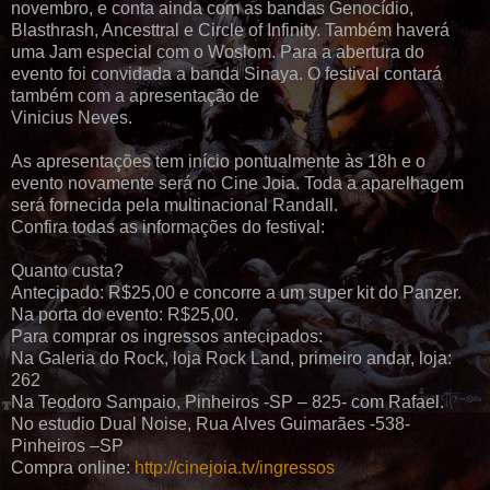
novembro, e conta ainda com as bandas Genocídio,
Blasthrash, Ancesttral e Circle of Infinity. Também haverá
uma Jam especial com o Woslom. Para a abertura do
evento foi convidada a banda Sinaya. O festival contará
também com a apresentação de
Vinicius Neves.
As apresentações tem início pontualmente às 18h e o
evento novamente será no Cine Joia. Toda a aparelhagem
será fornecida pela multinacional Randall.
Confira todas as informações do festival:
Quanto custa?
Antecipado: R$25,00 e concorre a um super kit do Panzer.
Na porta do evento: R$25,00.
Para comprar os ingressos antecipados:
Na Galeria do Rock, loja Rock Land, primeiro andar, loja:
262
Na Teodoro Sampaio, Pinheiros -SP – 825- com Rafael.
No estudio Dual Noise, Rua Alves Guimarães -538-
Pinheiros –SP
Compra online:
http://cinejoia.tv/ingressos