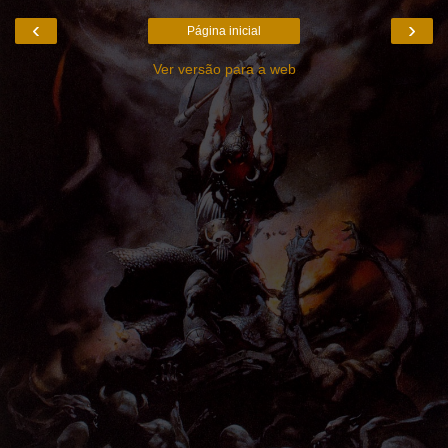
‹
›
Página inicial
Ver versão para a web