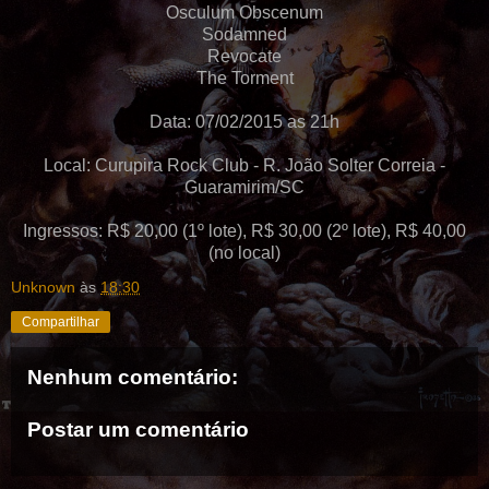
Osculum Obscenum
Sodamned
Revocate
The Torment
Data: 07/02/2015 as 21h
Local: Curupira Rock Club - R. João Solter Correia -
Guaramirim/SC
Ingressos: R$ 20,00 (1º lote), R$ 30,00 (2º lote), R$ 40,00
(no local)
Unknown
às
18:30
Compartilhar
Nenhum comentário:
Postar um comentário