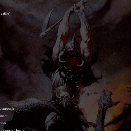
reathe)
ornroosje
onaat
ebob
einbruch Theater