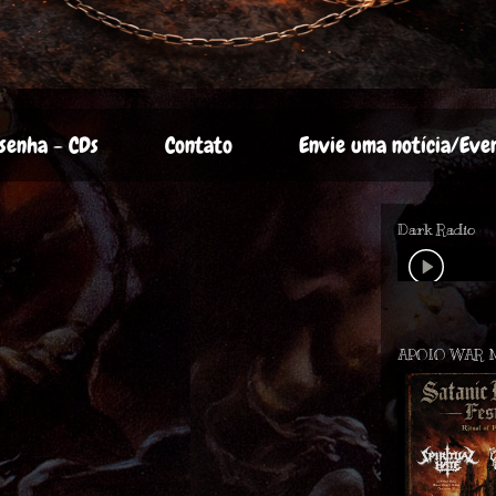
senha - CDs
Contato
Envie uma notícia/Eve
Dark Radio
APOIO WAR 