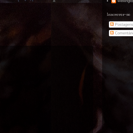
Wellingt
Inscrever-se
Postagen
Comentári