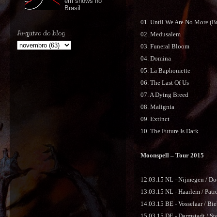
em shows no
Brasil
01. Until We Are No More (B
Arquivo do blog
02. Medusalem
03. Funeral Bloom
04. Domina
05. La Baphomette
06. The Last Of Us
07. A Dying Breed
08. Malignia
09. Extinct
10. The Future Is Dark
Moonspell – Tour 2015
12.03.15 NL - Nijmegen / Do
13.03.15 NL - Haarlem / Patr
14.03.15 BE - Vosselaar / Bi
15.03.15 DE - Darmstadt / St