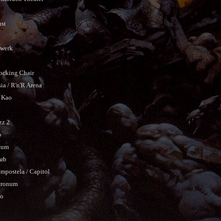
ust
rwerk
ocking Chair
ia / R'n'R Arena
i Kao
zz 2
o
seum
lub
mpostela / Capitol
etronum
do