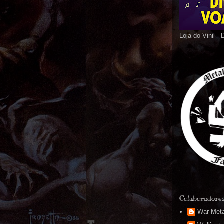
Loja do Vinil -
Colaboradore
War Meta