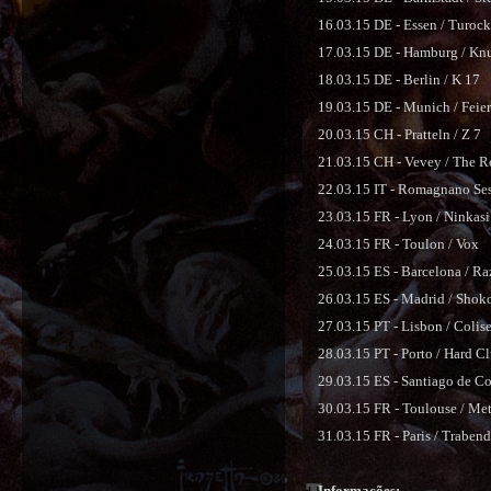
16.03.15 DE - Essen / Turock
17.03.15 DE - Hamburg / Kn
18.03.15 DE - Berlin / K 17
19.03.15 DE - Munich / Feie
20.03.15 CH - Pratteln / Z 7
21.03.15 CH - Vevey / The R
22.03.15 IT - Romagnano Ses
23.03.15 FR - Lyon / Ninkas
24.03.15 FR - Toulon / Vox
25.03.15 ES - Barcelona / Ra
26.03.15 ES - Madrid / Shok
27.03.15 PT - Lisbon / Coli
28.03.15 PT - Porto / Hard C
29.03.15 ES - Santiago de Co
30.03.15 FR - Toulouse / M
31.03.15 FR - Paris / Traben
Informações: