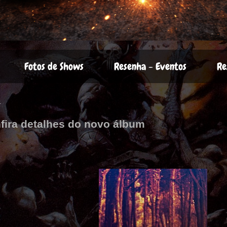
Fotos de Shows
Resenha - Eventos
Re
4
fira detalhes do novo álbum