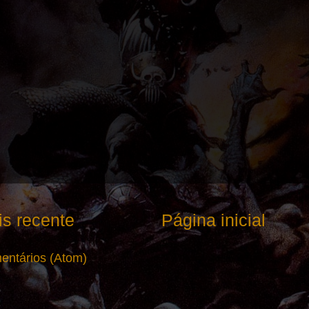
s recente
Página inicial
entários (Atom)