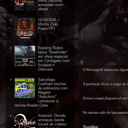
Metal nacional
anunciam novo
álbum
16/10/2026 -
Mortiis (São
Paulo/SP)
Rocking Riders
lança "Deathrider"
em show especial
em Contagem com
Scalped e
Odisseia
O Moonspell anunciou alguns
Sarcófago:
A produção ficou a cargo de 
Confiram trechos
da entrevista com
Wagner
"Antichrist"
Extinct
estará disponível em 
Lamounier à
revista Roadie Crew
No mesmo mês de lançamento,
Antestor: Devido
ameaças banda
tocará de coletes
Tracklist: