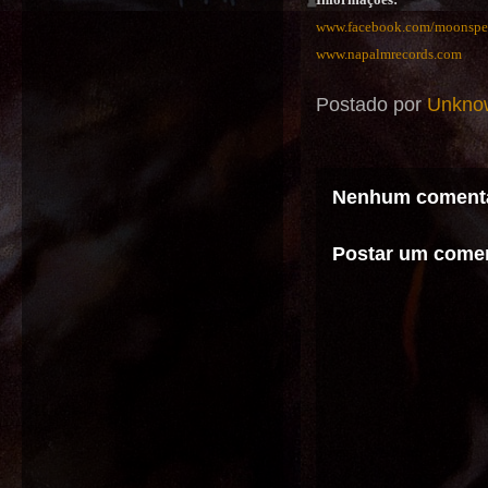
www.facebook.com/moonspe
www.napalmrecords.com
Postado por
Unkno
Nenhum comentá
Postar um comen