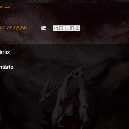
llband
wn
às
08:56
rio:
tário