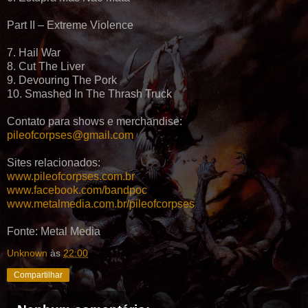
Part II – Extreme Violence
7. Hail War
8. Cut The Liver
9. Devouring The Pork
10. Smashed In The Thrash Truck
Contato para shows e merchandise:
pileofcorpses@gmail.com
Sites relacionados:
www.pileofcorpses.com.br
www.facebook.com/bandpoc
www.metalmedia.com.br/pileofcorpses
Fonte: Metal Media
Unknown
às
22:00
Compartilhar