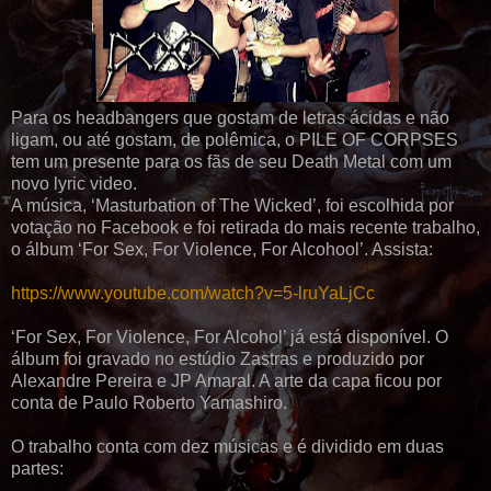
Para os headbangers que gostam de letras ácidas e não
ligam, ou até gostam, de polêmica, o PILE OF CORPSES
tem um presente para os fãs de seu Death Metal com um
novo lyric video.
A música, ‘Masturbation of The Wicked’, foi escolhida por
votação no Facebook e foi retirada do mais recente trabalho,
o álbum ‘For Sex, For Violence, For Alcohool’. Assista:
https://www.youtube.com/watch?v=5-lruYaLjCc
‘For Sex, For Violence, For Alcohol’ já está disponível. O
álbum foi gravado no estúdio Zastras e produzido por
Alexandre Pereira e JP Amaral. A arte da capa ficou por
conta de Paulo Roberto Yamashiro.
O trabalho conta com dez músicas e é dividido em duas
partes: