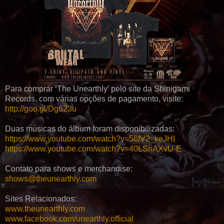
Para comprar ‘The Unearthly’ pelo site da Shinigami
Records, com várias opções de pagamento, visite:
http://goo.gl/Dg623u
Duas músicas do álbum foram disponibilizadas:
https://www.youtube.com/watch?v=56fV2_keJHI
https://www.youtube.com/watch?v=40LShAXvU-E
Contato para shows e merchandise:
shows@theunearthly.com
Sites Relacionados:
www.theunearthly.com
www.facebook.com/unearthly.official