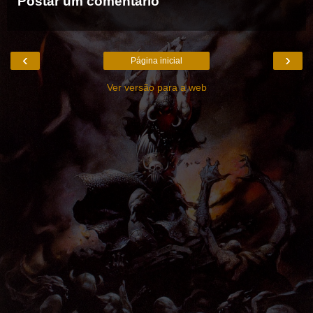
Postar um comentário
‹
›
Página inicial
Ver versão para a web