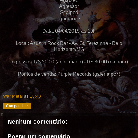
Agaurez
Agressor
Scalped
Ignorance
Data: 04/04/2015 as 19h
Local: Azuz In Rock Bar - Av. St. Terezinha - Belo
Horizonte/MG
Ingressos: R$ 20,00 (antecipado) - R$ 30,00 (na hora)
Pontos de venda: Purple Records (galeria pç7)
War Metal
às
16:48
Compartilhar
Nenhum comentário:
Postar um comentário