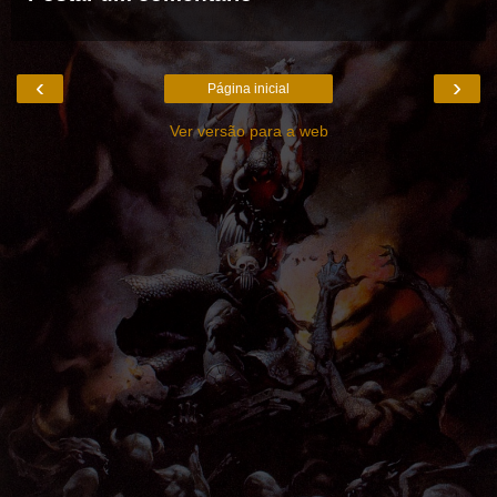
‹
›
Página inicial
Ver versão para a web