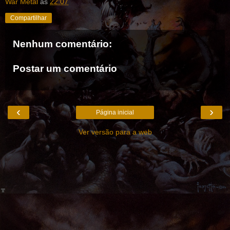
War Metal
às
22:07
Compartilhar
Nenhum comentário:
Postar um comentário
‹
›
Página inicial
Ver versão para a web