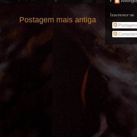
Wellingt
Inscrever-se
Postagem mais antiga
Postagen
Comentári