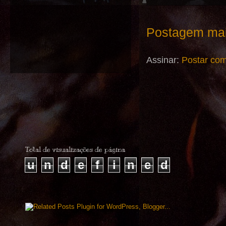
Postagem mai
Assinar:
Postar com
Total de visualizações de página
u
n
d
e
f
i
n
e
d