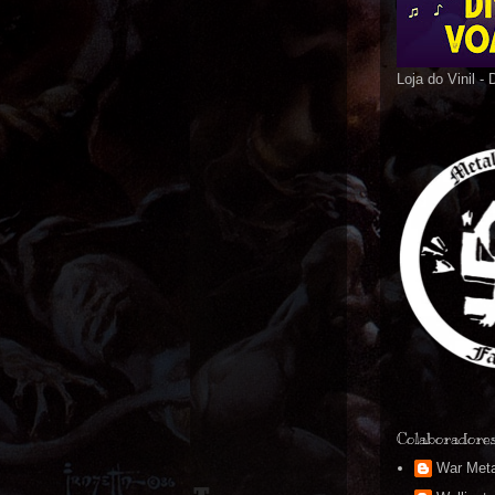
Loja do Vinil -
Colaboradore
War Meta