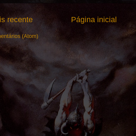
s recente
Página inicial
entários (Atom)