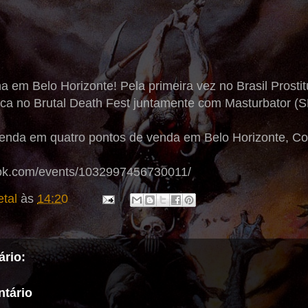
 em Belo Horizonte! Pela primeira vez no Brasil Prostit
ca no Brutal Death Fest juntamente com Masturbator (S
venda em quatro pontos de venda em Belo Horizonte, Co
ook.com/events/1032997456730011/
tal
às
14:20
rio:
tário