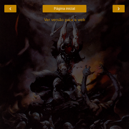
‹
›
Página inicial
Ver versão para a web