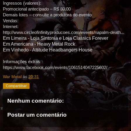
Ingressos (valores):
Promocional antecipado – R$ 80,00
Demais lotes – consulte a produtora do evento
Vendas:
Internet:
http://www.circleofinfinityproducoes.com/events/napalm-death...
Em Limeira - Loja Sintonia e Loja Classics Forever
Em Americana - Heavy Metal Rock
Em Vinhedo - Attitude Headbangers House
Informações extras:
https://www.facebook.com/events/1061514047225602/
War Metal
às
20:31
Compartilhar
Nenhum comentário:
Postar um comentário