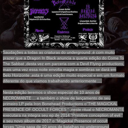
Saudações a todas as criaturas do underground ,é com muito
prazer que a Dragon In Black anuncia a quarta edição do Come To
The Sabbat ,desta vez em parceria com a Devil Flying productions,
mais uma vez essa noite envolta magia e sombras se dará em
Belo Horizonte ,esta é uma edição muito especial e em um formato
diferente do que víamos trabalhando anteriormente ....
Nesta edição teremos o show especial de 10 anos de
NECROMANTE ... e também o show de lançamento de seu
primeiro LP pela Iron Bonehead Productions o“THE MAGICKAL
PRESENCE OF OCCULT FORCES “ ,neste ritual o NECROMANTE
executara na integra seu ep de 2014 “Primitive conception of evil “
e seu novo álbum de 2017 o “Magickal Presence of occult
forces
“Uma saga de 10 anos de batalhas no underground