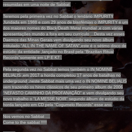
resumidas em uma noite de Sabbat.
Teremos pela primeira vez no Sabbat o lendário IMPURITY
,fundada em 1988 e com 29 anos de blasfêmias o IMPURITY é um
dos maiores nomes do Black/Death Metal mundial ,e com várias
apresentações mundo a fora em seu currículo ...Desta vez esses
Daemos das Minas Gerais vem divulgando seu novo álbum
intitulado “ALL IN THE NAME OF SATAN”,este é o sétimo disco de
estúdio da entidade ,lançado no Brasil pela “Brazilian Ritual
Records”somente em LP E K7 .
Pela segunda vez no Sabbat temos também o IN NOMINE
BELIALIS ,em 2017 a horda completou 17 anos de batalhas no
underground ,neste Sabbat mais uma vez o IN NOMINE BELIALIS
vem trazendo os hinos clássicos de seu primeiro álbum de 2006
“NEFASTO CAMINHO DA PROFANAÇÃO” e vem divulgando seu
novo trabalho o “LA MESSE NOIR” segundo álbum de estúdio da
horda lançado em CD pela “Cogumelo Records” esse ano.
Nos vemos no Sabbat ....
Come to the sabbat !!!!!