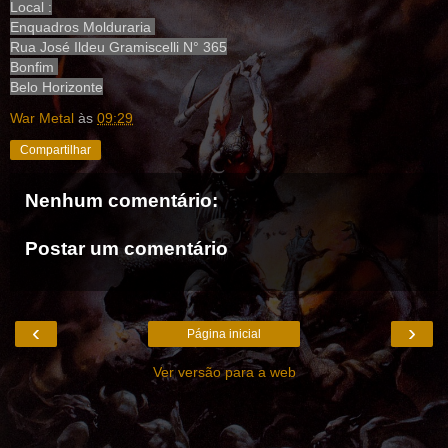
Local :
Enquadros Molduraria
Rua José Ildeu Gramiscelli N° 365
Bonfim
Belo Horizonte
War Metal
às
09:29
Compartilhar
Nenhum comentário:
Postar um comentário
‹
›
Página inicial
Ver versão para a web