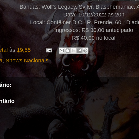
Bandas: Wolf's Legacy, Svlfvr, Blasphemaniac, 
Data: 10/12/2022 as 20h
Local: Contêiner D.C - R. Prende, 60 - Di
Ingressos: R$ 30,00 antecipado
R$ 40,00 no local
tal
às
19:55
a
,
Shows Nacionais
rio:
tário