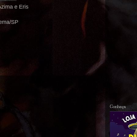
Azima e Eris
adema/SP
Conheça