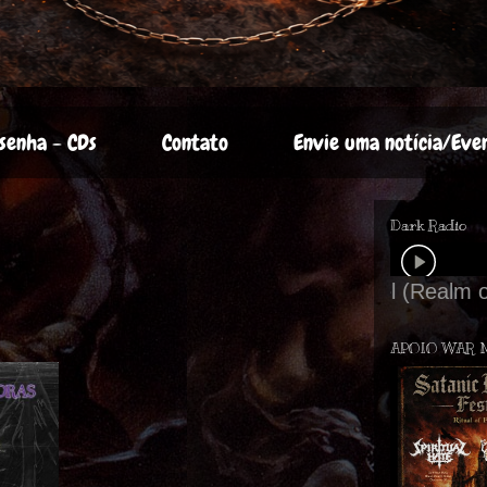
senha - CDs
Contato
Envie uma notícia/Eve
Dark Radio
APOIO WAR 