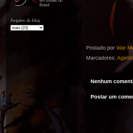
em shows no
Brasil
Arquivo do blog
Postado por
War Me
Marcadores:
Agend
Nenhum comentá
Postar um comen