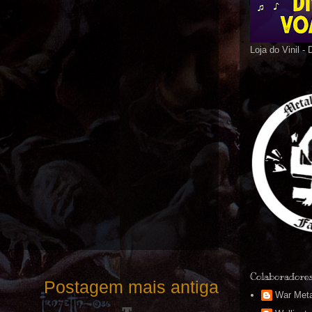
Loja do Vinil -
Colaboradore
Postagem mais antiga
War Meta