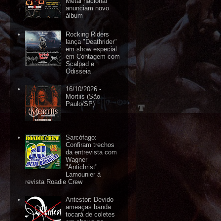
Metal nacional
anunciam novo
álbum
Rocking Riders
lança "Deathrider"
em show especial
em Contagem com
Scalpad e
Odisseia
16/10/2026 -
Mortiis (São
Paulo/SP)
Sarcófago:
Confiram trechos
da entrevista com
Wagner
"Antichrist"
Lamounier à
revista Roadie Crew
Antestor: Devido
ameaças banda
tocará de coletes