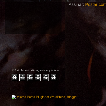
Assinar:
Postar com
Total de visualizações de página
9
4
5
0
6
3