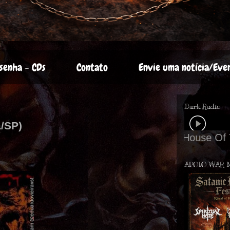
senha - CDs
Contato
Envie uma notícia/Eve
Dark Radio
á/SP)
APOIO WAR 