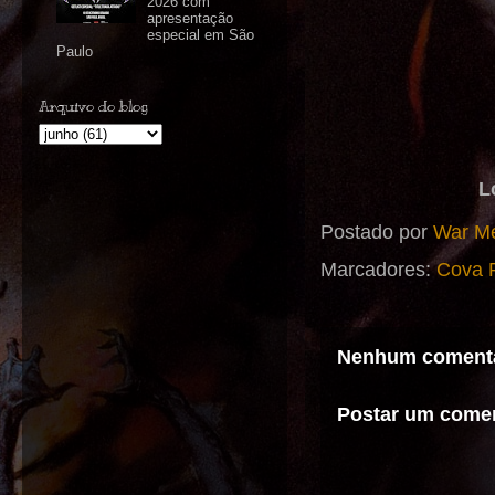
2026 com
apresentação
especial em São
Paulo
Arquivo do blog
L
Postado por
War Me
Marcadores:
Cova 
Nenhum comentá
Postar um comen