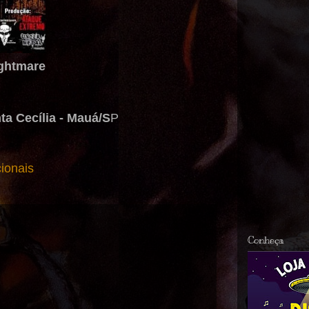
ightmare
ta Cecília - Mauá/S
P
ionais
Conheça