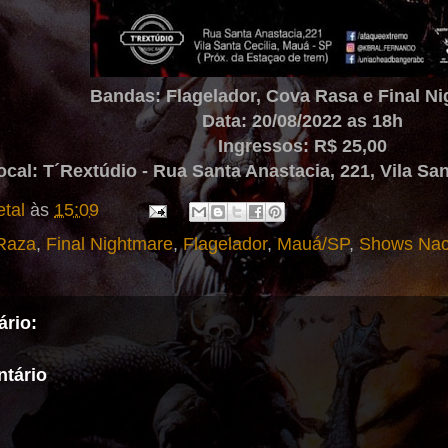
Bandas: Flagelador, Cova Rasa e Final N
Data: 20/08/2022 as 18h
Ingressos: R$ 25,00
ocal: T´Rextúdio - Rua Santa Anastacia, 221, Vila San
tal
às
15:09
Raza
,
Final Nightmare
,
Flagelador
,
Mauá/SP
,
Shows Nac
rio:
tário