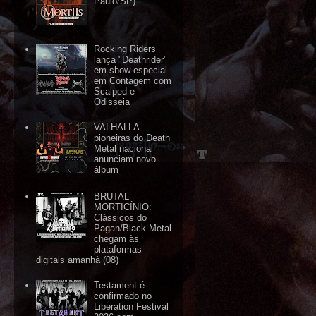
Paulo/SP)
Rocking Riders
lança "Deathrider"
em show especial
em Contagem com
Scalped e
Odisseia
VALHALLA:
pioneiras do Death
Metal nacional
anunciam novo
álbum
BRUTAL
MORTICÍNIO:
Clássicos do
Pagan/Black Metal
chegam às
plataformas
digitais amanhã (08)
Testament é
confirmado no
Liberation Festival