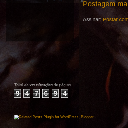
Postagem mai
Assinar:
Postar com
Total de visualizações de página
9
4
7
6
9
4