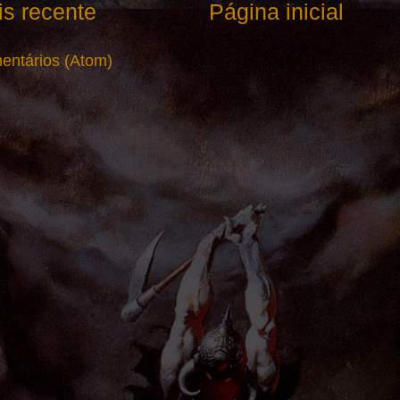
s recente
Página inicial
entários (Atom)