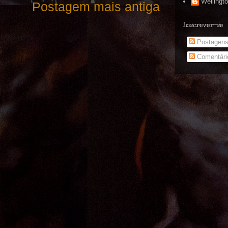
Wellingt
Postagem mais antiga
Inscrever-se
Postagen
Comentári