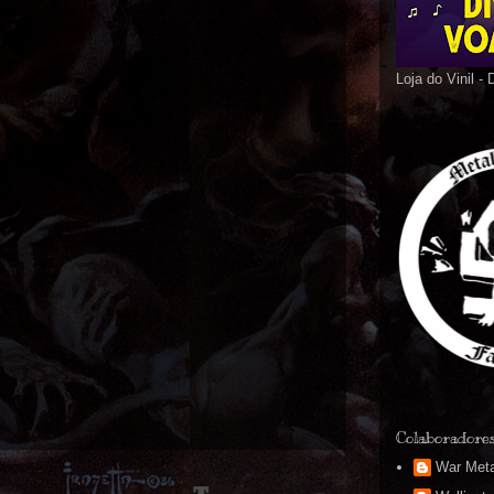
Loja do Vinil -
Colaboradore
War Meta