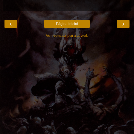
‹
›
Página inicial
Ver versão para a web