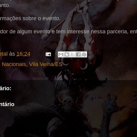
anto.
ormações sobre o evento.
dor de algum evento e tem interesse nessa parceria, en
tal
às
16:24
 Nacionais
,
Vila Velha/ES
rio:
tário