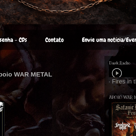
senha - CDs
Contato
Envie uma notícia/Eve
Dark Radio
 apoio WAR METAL
APOIO WAR 