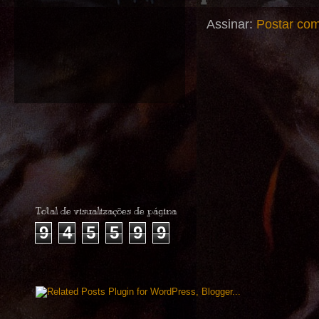
Assinar:
Postar com
Total de visualizações de página
9
4
5
5
9
9