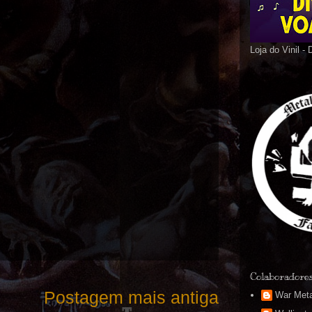
Loja do Vinil -
Colaboradore
Postagem mais antiga
War Meta