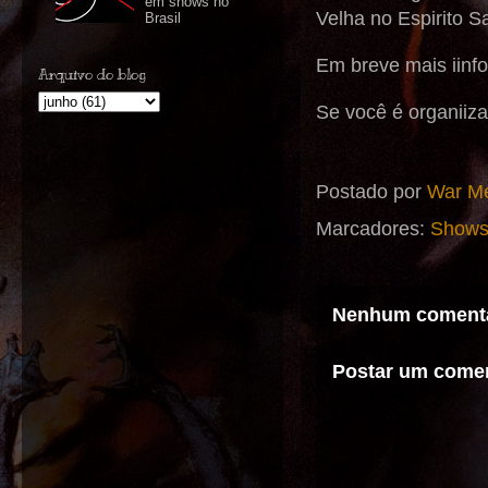
em shows no
Velha no Espirito S
Brasil
Em breve mais iinf
Arquivo do blog
Se você é organiiza
Postado por
War Me
Marcadores:
Shows
Nenhum comentá
Postar um comen