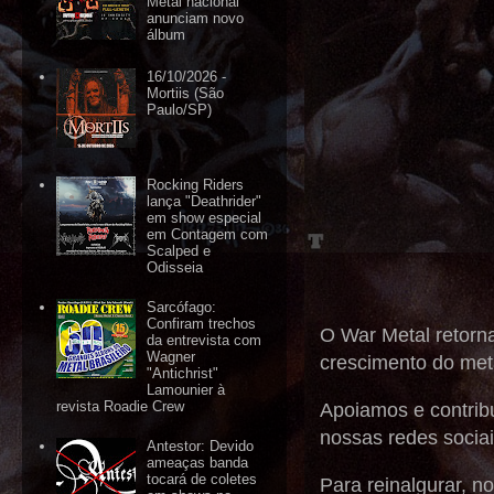
Metal nacional
anunciam novo
álbum
16/10/2026 -
Mortiis (São
Paulo/SP)
Rocking Riders
lança "Deathrider"
em show especial
em Contagem com
Scalped e
Odisseia
Sarcófago:
Confiram trechos
O War Metal retorna
da entrevista com
Wagner
crescimento do meta
"Antichrist"
Lamounier à
revista Roadie Crew
Apoiamos e contrib
nossas redes sociai
Antestor: Devido
ameaças banda
tocará de coletes
Para reinalgurar, 