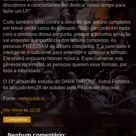
discutimos e concordamos em dedicar nosso tempo para
fazer um LP.”
Culto também falou contra a ideia de que álbuns completos
em breve serão coisa do passado. “Não concordo em nada
com a premissa dessa pergunta, porque a próxima geração
vai entender a importância dos álbuns completos. As
pessoas PRECISAM de álbuns completos. E a juventude é
inteligente o suficiente para entender e apreciar o formato.
Ele viverá enquanto houver música. Especialmente nos
gêneros rock/metal, as pessoas querem esse formato, por
toda a eternidade.”
O 19º álbum de estúdio do DARKTHRONE, Astral Fortress ,
foi lançado em 28 de outubro pela Peaceville Records .
Fonte:
metaladdicts
War Metal
às
22:08
Compartilhar
Nenhum comentário: