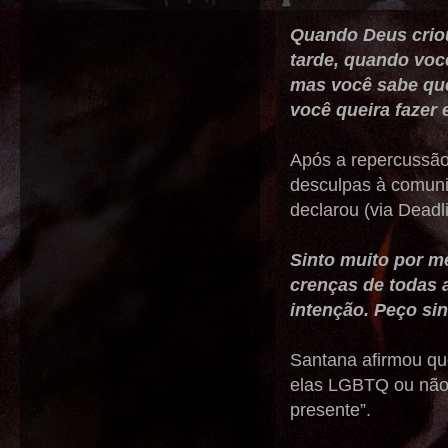
Quando Deus criou
tarde, quando voc
mas você sabe que
você queira fazer
Após a repercussão
desculpas à comuni
declarou (via Deadl
Sinto muito por me
crenças de todas 
intenção. Peço si
Santana afirmou que
elas LGBTQ ou não”,
presente”.