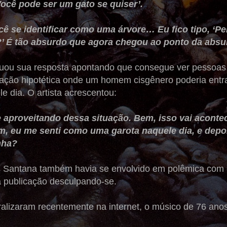
Você pode ser um gato se quiser’.
ocê se identificar como uma árvore… Eu fico tipo, ‘
’ É tão absurdo que agora chegou ao ponto da absu
nuou sua resposta apontando que consegue ver pessoas 
ação hipotética onde um homem cisgênero poderia entra
e dia. O artista acrescentou:
 aproveitando dessa situação. Bem, isso vai acontec
Bem, eu me senti como uma garota naquele dia, e dep
nha?
os Santana também havia se envolvido em polêmica com
 publicação desculpando-se.
ralizaram recentemente na internet, o músico de 76 anos