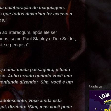
uma colaboração de maquiagem.
que todos deveriam ter acesso a
os."
ta ao Stereogum, após ele ser
eos, como Paul Stanley e Dee Snider,
te e perigosa”.
eja uma moda passageira, e temo
sso. Acho errado quando você tem
 confunde dizendo: ‘Sim, você é um
Conheça
adolescente. Você ainda está
qui, dizendo: ‘Sim, mas você pode