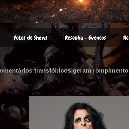
Fotos de Shows
Resenha - Eventos
Re
comentários transfóbicos geram rompimento