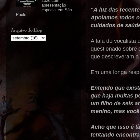
2026 com
apresentação
"À luz das recent
especial em São
Paulo
Apoiamos todos o
cuidados de saúde
Arquivo do blog
A fala do vocalista
questionado sobre 
que descreveram a 
Em uma longa respo
Entendo que exis
que haja muitas p
um filho de seis a
menino, mas você 
Acho que isso é t
tentando encontra