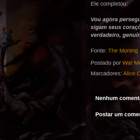
Ele completou:
Vou agora persegui
sigam seus coraçõ
verdadeiro, genuí
Fonte:
The Moning
Postado por
War Me
Marcadores:
Alice 
Nenhum comentá
Postar um comen