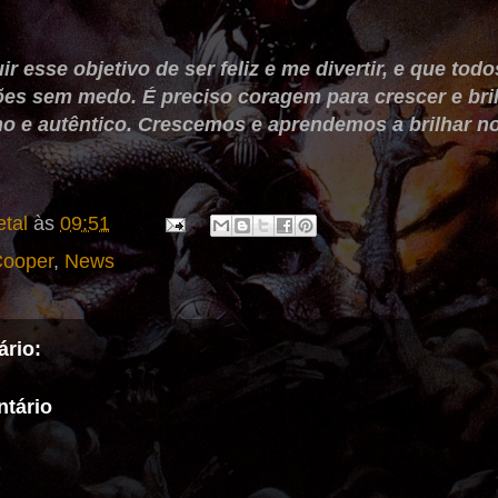
r esse objetivo de ser feliz e me divertir, e que to
es sem medo. É preciso coragem para crescer e brilh
no e autêntico. Crescemos e aprendemos a brilhar n
tal
às
09:51
Cooper
,
News
rio:
tário