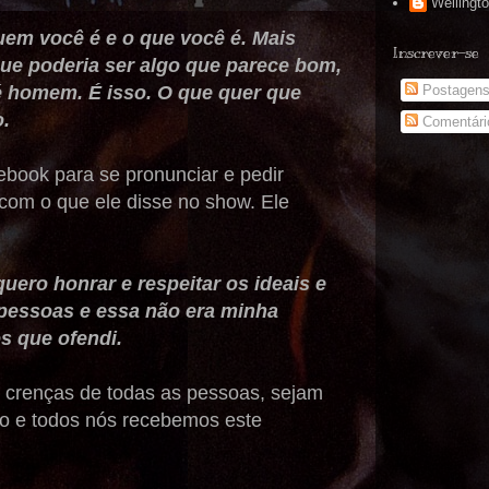
Wellingt
uem você é e o que você é. Mais
Inscrever-se
que poderia ser algo que parece bom,
Postagen
é homem. É isso. O que quer que
o.
Comentári
book para se pronunciar e pedir
com o que ele disse no show. Ele
uero honrar e respeitar os ideais e
pessoas e essa não era minha
s que ofendi.
 e crenças de todas as pessoas, sejam
rio e todos nós recebemos este