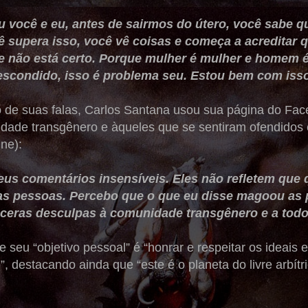
 você e eu, antes de sairmos do útero, você sabe q
ê supera isso, você vê coisas e começa a acreditar 
 não está certo. Porque mulher é mulher e homem 
 escondido, isso é problema seu. Estou bem com iss
 de suas falas, Carlos Santana usou sua página do Face
dade transgênero e àqueles que se sentiram ofendidos 
ine):
us comentários insensíveis. Eles não refletem que q
as pessoas. Percebo que o que eu disse magoou as 
nceras desculpas à comunidade transgênero e a todo
 seu “objetivo pessoal” é “honrar e respeitar os ideais
 destacando ainda que “este é o planeta do livre arbít