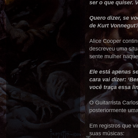
ser o que quiser. 
Quero dizer, se v
de Kurt Vonnegut?
Alice Cooper conti
descreveu uma situ
sente mulher naquel
Ele está apenas se
cara vai dizer: ‘
você traça essa li
O Guitarrista Carl
posteriormente uma
Em registros que vi
suas músicas: