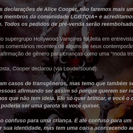
es declarações de Alice Cooper, não faremos mais 
s membros da comunidade LGBTQIA+ e acreditamos 
. Todos os pedidos de pré-venda serão reembolsad
 do supergrupo Hollywood Vampires foi feita em entrevis
os comentários recentes de alguns de seus contemporân
afirmação de gênero para crianças como uma “moda tris
sta, Cooper declarou (via Loudersound):
tam casos de transgêneros, mas temo que também s
essoas afirmando ser assim só porque querem ser i
nos que não tem ideia. Ele só quer brincar, e você o
poderia ser uma garota se você quiser.
ão confuso para uma criança. É até confuso para um 
r sua identidade, mas tem uma coisa acontecendo a