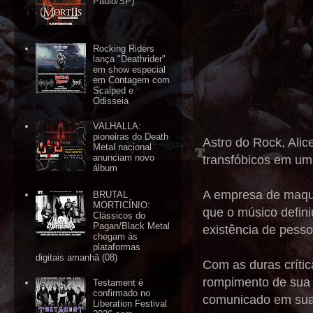
Paulo/SP)
Rocking Riders
lança "Deathrider"
em show especial
em Contagem com
Scalped e
Odisseia
VALHALLA:
pioneiras do Death
Astro do Rock, Alic
Metal nacional
anunciam novo
transfóbicos em uma
álbum
A empresa de maqu
BRUTAL
MORTICÍNIO:
que o músico defini
Clássicos do
Pagan/Black Metal
existência de pess
chegam às
plataformas
digitais amanhã (08)
Com as duras críti
rompimento de sua 
Testament é
confirmado no
comunicado em suas
Liberation Festival