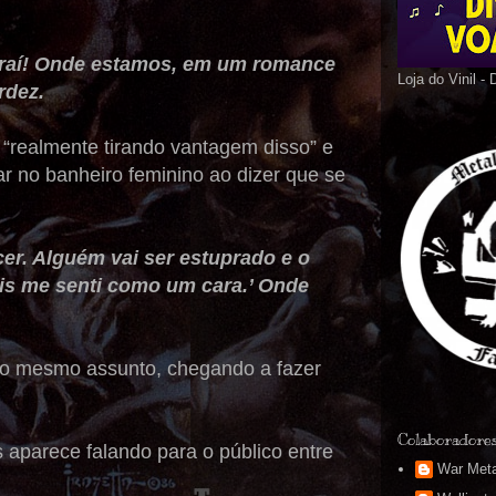
Peraí! Onde estamos, em um romance
Loja do Vinil -
rdez.
“realmente tirando vantagem disso” e
r no banheiro feminino ao dizer que se
er. Alguém vai ser estuprado e o
ois me senti como um cara.’ Onde
 o mesmo assunto, chegando a fazer
Colaboradore
 aparece falando para o público entre
War Meta