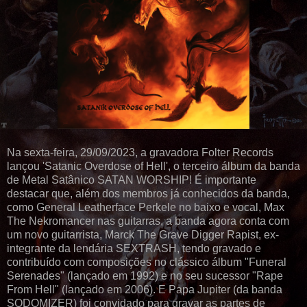
Na sexta-feira, 29/09/2023, a gravadora Folter Records
lançou 'Satanic Overdose of Hell', o terceiro álbum da banda
de Metal Satânico SATAN WORSHIP! É importante
destacar que, além dos membros já conhecidos da banda,
como General Leatherface Perkele no baixo e vocal, Max
The Nekromancer nas guitarras, a banda agora conta com
um novo guitarrista, Marck The Grave Digger Rapist, ex-
integrante da lendária SEXTRASH, tendo gravado e
contribuído com composições no clássico álbum "Funeral
Serenades" (lançado em 1992) e no seu sucessor "Rape
From Hell" (lançado em 2006). E Papa Jupiter (da banda
SODOMIZER) foi convidado para gravar as partes de