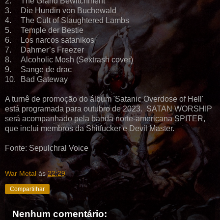
2.
The Grand Bewitchment
3.
Die Hundin von Buchewald
4.
The Cult of Slaughtered Lambs
5.
Temple der Bestie
6.
Los narcos satanikos
7.
Dahmer’s Freezer
8.
Alcoholic Mosh (Sextrash cover)
9.
Sange de drac
10.
Bad Gateway
A turnê de promoção do álbum 'Satanic Overdose of Hell'
está programada para outubro de 2023. SATAN WORSHIP
será acompanhado pela banda norte-americana SPITER,
que inclui membros da Shitfucker e Devil Master.
Fonte: Sepulchral Voice
War Metal
às
22:29
Compartilhar
Nenhum comentário: