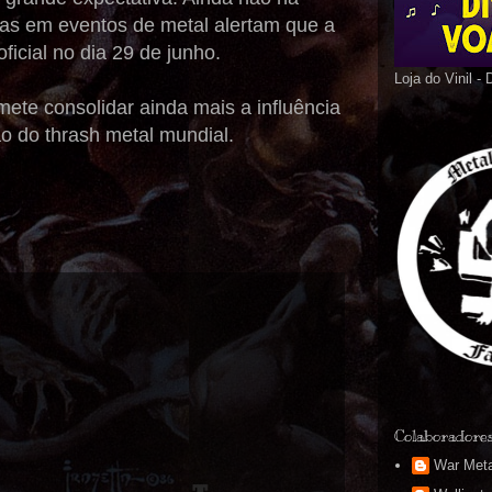
stas em eventos de metal alertam que a
icial no dia 29 de junho.
Loja do Vinil -
mete consolidar ainda mais a influência
o do thrash metal mundial.
Colaboradore
War Meta