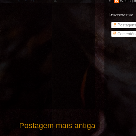
Wellingt
Inscrever-se
Postagen
Comentári
Postagem mais antiga