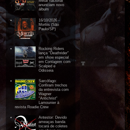
Metal nacional
anunciam novo
álbum
16/10/2026 -
Mortiis (São
Paulo/SP)
Rocking Riders
lança "Deathrider"
em show especial
em Contagem com
Scalped e
Odisseia
Sarcófago:
Confiram trechos
da entrevista com
Wagner
"Antichrist"
Lamounier à
revista Roadie Crew
Antestor: Devido
ameaças banda
tocará de coletes