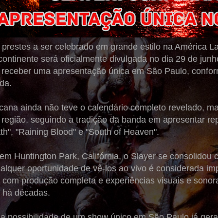
 prestes a ser celebrado em grande estilo na América La
continente será oficialmente divulgada no dia 29 de jun
á receber uma apresentação única em São Paulo, conform
nda.
icana ainda não teve o calendário completo revelado, ma
 região, seguindo a tradição da banda em apresentar rep
h", "Raining Blood" e "South of Heaven".
m Huntington Park, Califórnia, o Slayer se consolidou
alquer oportunidade de vê-los ao vivo é considerada im
com produção completa e experiências visuais e sonor
 há décadas.
, a possibilidade de um show único em São Paulo já ger