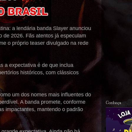
tina: a lendária banda Slayer anunciou
ho de 2026. Fãs atentos já especulam
e o próprio teaser divulgado na rede
s a expectativa é de que inclua
ertórios históricos, com clássicos
 como um dos nomes mais influentes do
perdível. A banda promete, conforme
Conheça
as impactantes, mantendo o padrão
a grande expectativa. Ainda não há