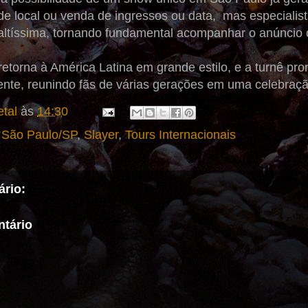
 de local ou venda de ingressos ou data, mas especiali
ltíssima, tornando fundamental acompanhar o anúncio of
 retorna à América Latina em grande estilo, e a turnê pro
ente, reunindo fãs de várias gerações em uma celebraçã
tal
às
14:30
,
São Paulo/SP
,
Slayer
,
Tours Internacionais
rio:
tário