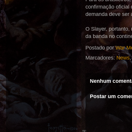
confirmação oficial
demanda deve ser a
O Slayer, portanto,
da banda no contin
Postado por
War Me
Marcadores:
News
Nenhum comentá
Postar um comen