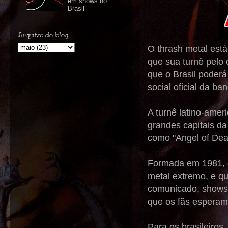
em shows no
Brasil
Arquivo do blog
O thrash metal está
que sua turnê pelo 
que o Brasil poder
social oficial da ba
A turnê latino-amer
grandes capitais da
como "Angel of Deat
Formada em 1981, e
metal extremo, e qu
comunicado, shows 
que os fãs esperam
Para os brasileiros