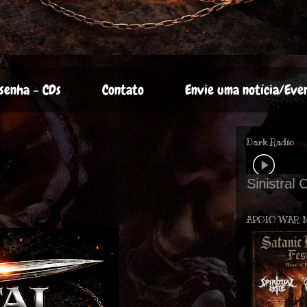
senha - CDs
Contato
Envie uma notícia/Eve
Dark Radio
APOIO WAR 