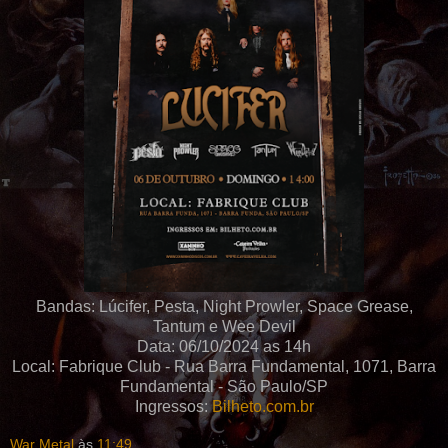
Bandas: Lúcifer, Pesta, Night Prowler, Space Grease,
Tantum e Wee Devil
Data: 06/10/2024 as 14h
Local: Fabrique Club - Rua Barra Fundamental, 1071, Barra
Fundamental - São Paulo/SP
Ingressos:
Bilheto.com.br
War Metal
às
11:49