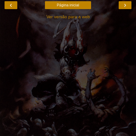
‹
›
Página inicial
Ver versão para a web