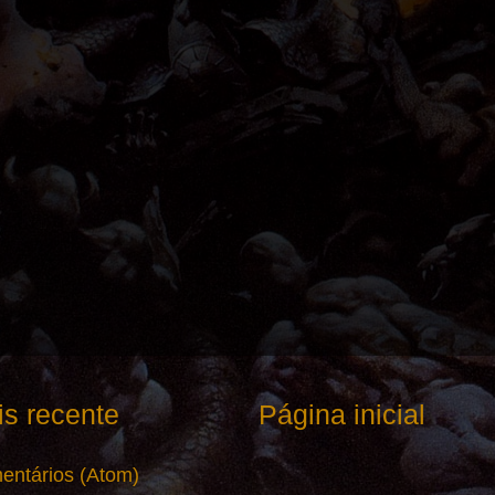
s recente
Página inicial
entários (Atom)