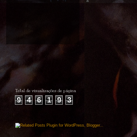
Total de visualizações de página
9
4
6
1
9
3