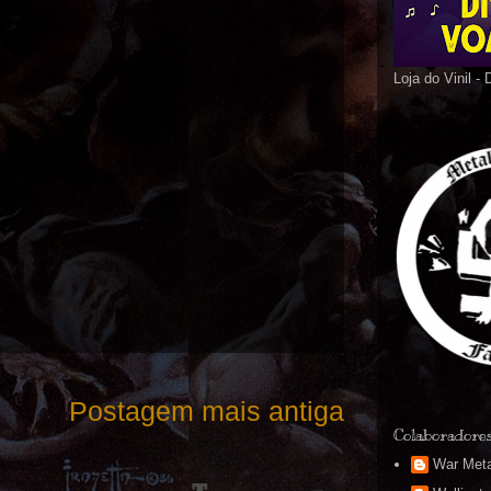
Loja do Vinil -
Postagem mais antiga
Colaboradore
War Meta