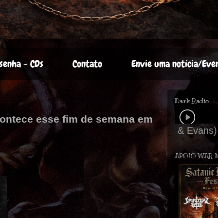
senha - CDs
Contato
Envie uma notícia/Eve
Dark Radio
acontece esse fim de semana em
APOIO WAR 