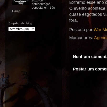
2026 com
Extremo esse ano o 
apresentação
especial em São
O evento acontece n
Paulo
quase esgotados vi
fora.
Arquivo do blog
Postado por
War Me
Marcadores:
Agend
Nenhum comentá
Postar um comen