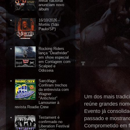
Metal nacional
anunciam novo
álbum
16/10/2026 -
Mortiis (São
Paulo/SP)
Rocking Riders
lança "Deathrider"
em show especial
em Contagem com
Scalped e
Odisseia
Sarcófago:
Confiram trechos
da entrevista com
Wagner
Um dos mais tradici
"Antichrist"
Lamounier à
reúne grandes nome
revista Roadie Crew
Evento já consolid
Testament é
passado e mostrand
confirmado no
Comprometido em fa
Liberation Festival