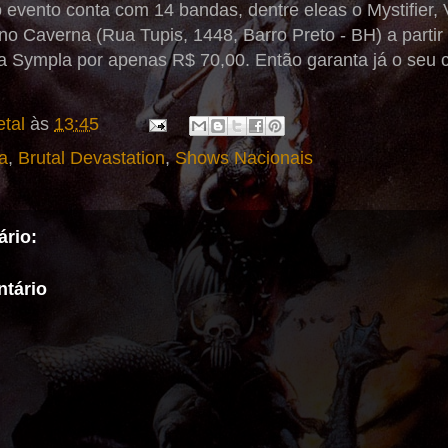
evento conta com 14 bandas, dentre eleas o Mystifier, V
o Caverna (Rua Tupis, 1448, Barro Preto - BH) a partir
a Sympla por apenas R$ 70,00. Então garanta já o seu 
tal
às
13:45
a
,
Brutal Devastation
,
Shows Nacionais
rio:
tário