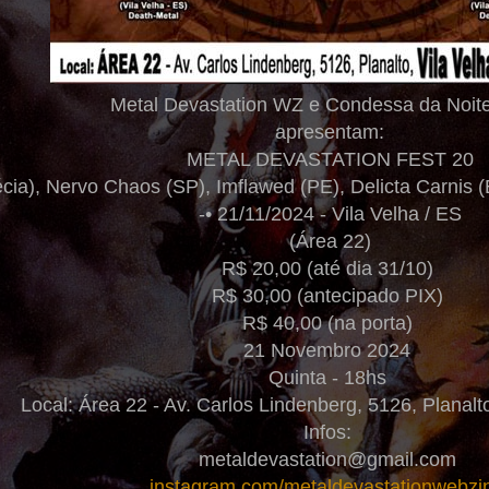
Metal Devastation WZ e Condessa da Noit
apresentam:
METAL DEVASTATION FEST 20
récia), Nervo Chaos (SP), Imflawed (PE), Delicta Carnis 
-• 21/11/2024 - Vila Velha / ES
(Área 22)
R$ 20,00 (até dia 31/10)
R$ 30,00 (antecipado PIX)
R$ 40,00 (na porta)
21 Novembro 2024
Quinta - 18hs
Local: Área 22 - Av. Carlos Lindenberg, 5126, Planalt
Infos:
metaldevastation@gmail.com
instagram.com/metaldevastationwebz