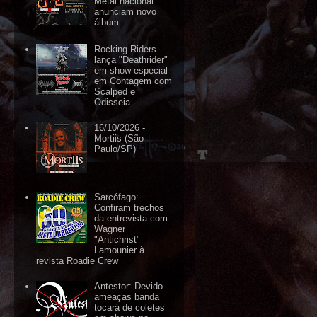
Metal nacional
anunciam novo
álbum
Rocking Riders
lança "Deathrider"
em show especial
em Contagem com
Scalped e
Odisseia
16/10/2026 -
Mortiis (São
Paulo/SP)
Sarcófago:
Confiram trechos
da entrevista com
Wagner
"Antichrist"
Lamounier à
revista Roadie Crew
Antestor: Devido
ameaças banda
tocará de coletes