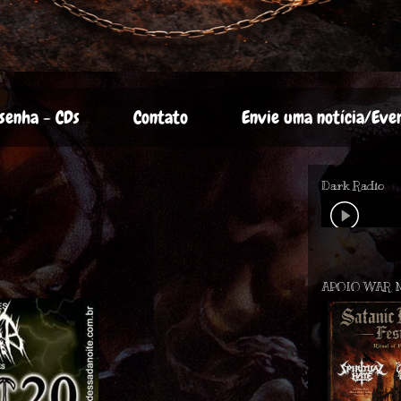
senha - CDs
Contato
Envie uma notícia/Eve
Dark Radio
APOIO WAR 