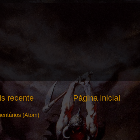
s recente
Página inicial
entários (Atom)