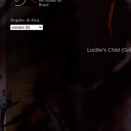
em shows no
Brasil
Arquivo do blog
Lucifer's Child (G