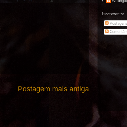
Wellingt
Inscrever-se
Postagen
Comentári
Postagem mais antiga