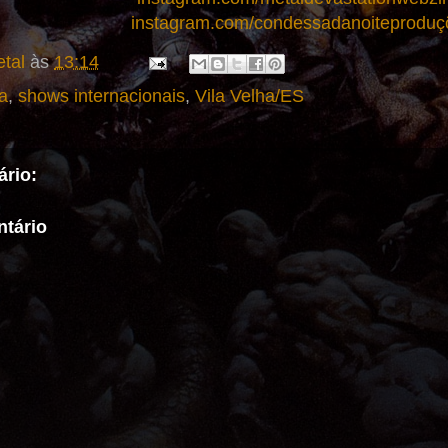
instagram.com/condessadanoiteproduç
tal
às
13:14
a
,
shows internacionais
,
Vila Velha/ES
rio:
tário