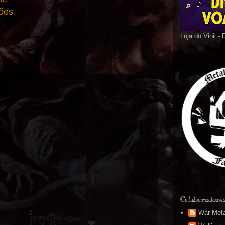
ões
Loja do Vinil -
Colaboradore
War Meta