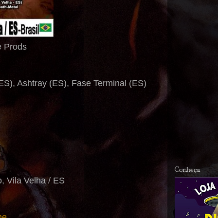
e Prods
(ES), Ashtray (ES), Fase Terminal (ES)
Conheça
o, Vila Velha / ES
ine