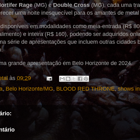
ortifer Rage
(MG) e
Double Cross
(MG), cada uma tra
erecer uma noite inesquecível para os amantes de metal
 disponíveis em modalidades como meia-entrada (R$ 80),
limento) e inteira (R$ 160), podendo ser adquiridos onl
ma série de apresentações que incluem outras cidades br
​.
ima grande apresentação em Belo Horizonte de 2024.
tal
às
09:29
a
,
Belo Horizonte/MG
,
BLOOD RED THRONE
,
shows in
rio:
tário