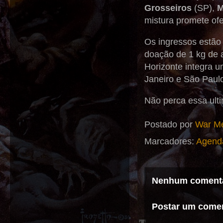
Grosseiros
(SP),
M
mistura promete of
Os ingressos estão
doação de 1 kg de a
Horizonte integra u
Janeiro e São Paulo
Não perca essa ult
Postado por
War Me
Marcadores:
Agend
Nenhum comentá
Postar um comen