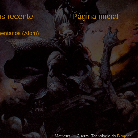
s recente
Página inicial
entários (Atom)
Matheus H. Guerra. Tecnologia do
Blogger
.