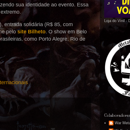
zendo sua identidade ao evento. Essa
 extremo.
Loja do Vinil -
 entrada solidária (R$ 85, com
ine pelo
site Bilheto
. O show em Belo
asileiras, como Porto Alegre, Rio de
ternacionais
Colaboradore
War Meta