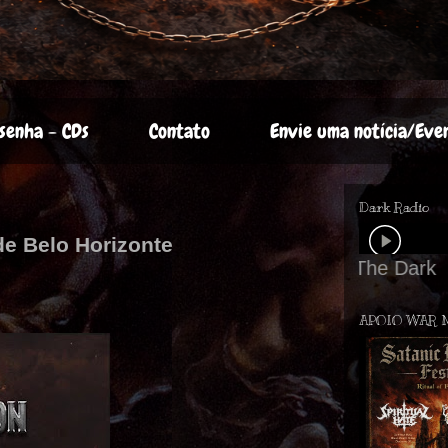
senha - CDs
Contato
Envie uma notícia/Eve
Dark Radio
e Belo Horizonte
APOIO WAR 