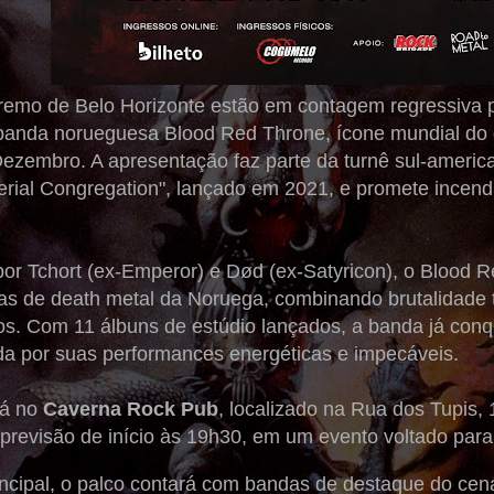
tremo de Belo Horizonte estão em contagem regressiva
banda norueguesa Blood Red Throne, ícone mundial do 
Dezembro. A apresentação faz parte da turnê sul-ameri
rial Congregation", lançado em 2021, e promete incendi
r Tchort (ex-Emperor) e Død (ex-Satyricon), o Blood 
das de death metal da Noruega, combinando brutalidade 
cos. Com 11 álbuns de estúdio lançados, a banda já conq
a por suas performances energéticas e impecáveis.
rá no
Caverna Rock Pub
, localizado na Rua dos Tupis, 
previsão de início às 19h30, em um evento voltado par
ncipal, o palco contará com bandas de destaque do cená