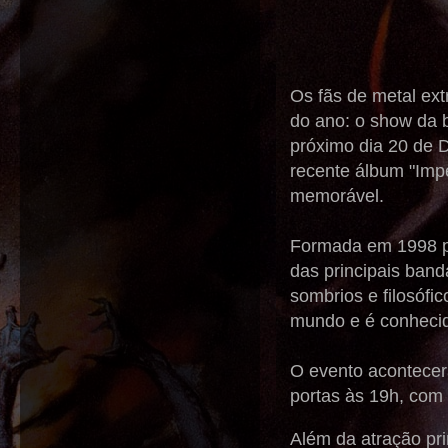
Os fãs de metal ex
do ano: o show da 
próximo dia 20 de 
recente álbum "Impe
memorável.
Formada em 1998 po
das principais ban
sombrios e filosófi
mundo e é conhecid
O evento acontece
portas às 19h, com 
Além da atração pri