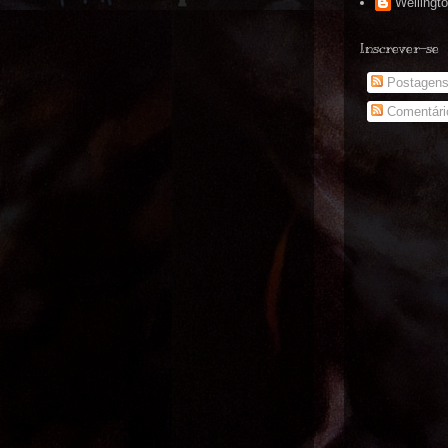
Wellingt
Inscrever-se
Postagen
Comentári