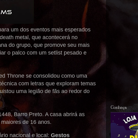
 para um dos eventos mais esperados
death metal, que acontecerá no
cana do grupo, que promove seu mais
ar o palco com um setlist pesado e
Red Throne se consolidou como uma
técnica com letras que exploram temas
uistou uma legião de fãs ao redor do
Conheça
1448, Barro Preto. A casa abrirá as
a maiores de 16 anos.
rio nacional e local:
Gestos