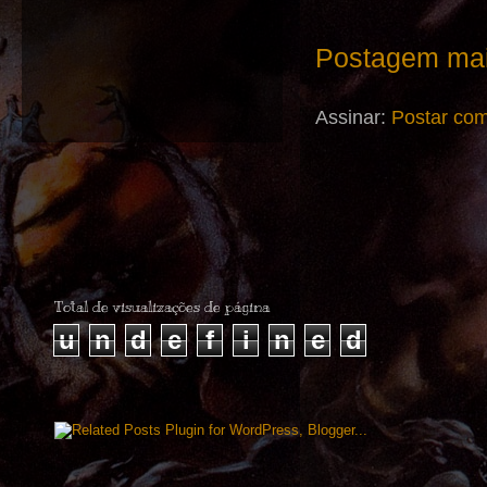
Postagem mai
Assinar:
Postar com
Total de visualizações de página
u
n
d
e
f
i
n
e
d