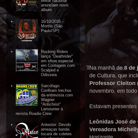
Metal nacional
anunciam novo
álbum
16/10/2026 -
Mortiis (São
Paulo/SP)
Rocking Riders
lança "Deathrider"
em show especial
em Contagem com
Na manhã de
8 de 
Scalped e
de Cultura, que inc
Odisseia
Professor Cleiton 
Sarcófago:
novembro, em todo
Confiram trechos
da entrevista com
Wagner
"Antichrist"
Estavam presentes
Lamounier à
revista Roadie Crew
Leônidas José de 
Antestor: Devido
Vereadora Michell
ameaças banda
tocará de coletes
Horizonte