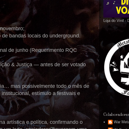
Loja do Vinil -
 novembro;
ão de bandas locais do underground.
final de junho (Requerimento RQC
ição & Justiça — antes de ser votado
 dia… mas possivelmente todo o mês de
stitucional, estímulo a festivais e
Colaboradore
 artística e política, confirmando o
War Meta