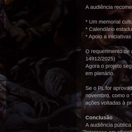
A audiência recomen
* Um memorial cultu
* Calendário estad
* Apoio a iniciativ
O requerimento de 
14912/2025)
Agora o projeto se
em plenário.
Se o PL for aprova
novembro, como o “M
ações voltadas à pr
Conclusão
A audiência pública