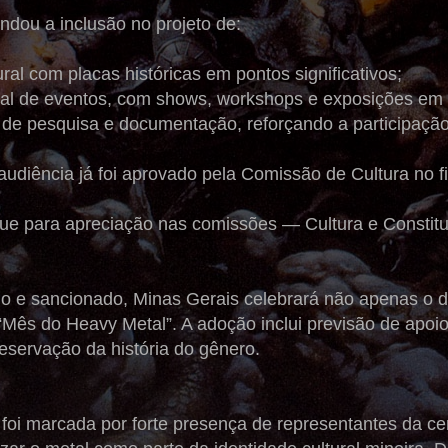
dou a inclusão no projeto de:
ral com placas históricas em pontos significativos;
ual de eventos, com shows, workshops e exposições em
as de pesquisa e documentação, reforçando a participaç
audiência já foi aprovado pela Comissão de Cultura no 
gue para apreciação nas comissões — Cultura e Constitu
do e sancionado, Minas Gerais celebrará não apenas o
ês do Heavy Metal”. A adoção inclui previsão de apoio in
eservação da história do gênero.
 foi marcada por forte presença de representantes da cena