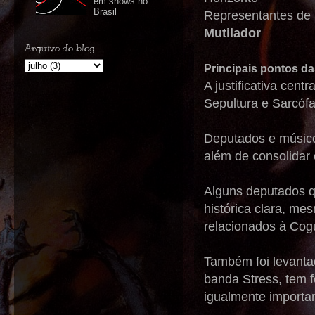
em shows no
Brasil
Representantes de 
Mutilador
Arquivo do blog
Principais pontos d
A justificativa centr
Sepultura e Sarcóf
Deputados e músico
além de consolidar
Alguns deputados 
histórica clara, me
relacionados à Cog
Também foi levanta
banda Stress, tem 
igualmente import