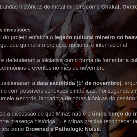
bandas históricas do metal mineiro como
Chakal, Overd
as discussões
al do projeto enfatiza o
legado cultural mineiro no hea
ago, que ganharam projeção nacional e internacional
s defenderam a iniciativa como forma de fomentar a cul
 cerimônias e eventos no mês de novembro .
questionaram a
data escolhida (1º de novembro)
, argu
smo com possíveis conexões simbólicas. Foi sugerida um
umelo Records, lançadora de obras icônicas do cenário 
da a discussão de que Minas não é o
único berço do m
forte presença histórica — e Minas precisa reconhece
antes como
Drowned e Pathologic Noise
.