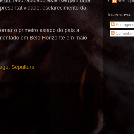
. De um lado, apoiadores enxergam uma
Wellingt
epresentatividade, esclarecimento da
Inscrever-se
Postagen
rnar o primeiro estado do país a
Comentári
plementado em Belo Horizonte em maio
fago
,
Sepultura