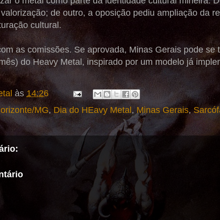
lizar o metal como parte da identidade cultural mineira
 valorização; de outro, a oposição pediu ampliação da r
uração cultural.
com as comissões. Se aprovada, Minas Gerais pode se to
ou mês) do Heavy Metal, inspirado por um modelo já im
tal
às
14:26
Horizonte/MG
,
Dia do HEavy Metal
,
Minas Gerais
,
Sarcó
rio:
tário