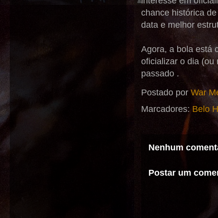
interesse em oficia
chance histórica de
data e melhor estrut
Agora, a bola está 
oficializar o dia (
passado .
Postado por
War Me
Marcadores:
Belo 
Nenhum comentá
Postar um comen