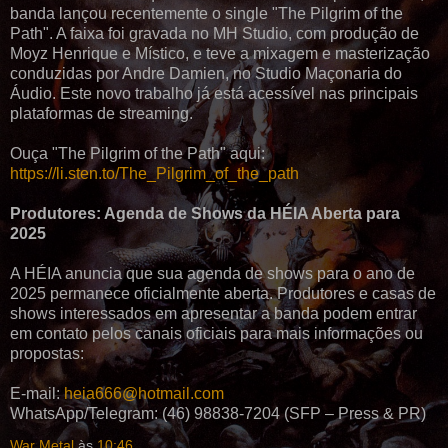
banda lançou recentemente o single "The Pilgrim of the
Path". A faixa foi gravada no MH Studio, com produção de
Moyz Henrique e Místico, e teve a mixagem e masterização
conduzidas por Andre Damien, no Studio Maçonaria do
Áudio. Este novo trabalho já está acessível nas principais
plataformas de streaming.
Ouça "The Pilgrim of the Path" aqui:
https://li.sten.to/The_Pilgrim_of_the_path
Produtores: Agenda de Shows da HÉIA Aberta para
2025
A HÉIA anuncia que sua agenda de shows para o ano de
2025 permanece oficialmente aberta. Produtores e casas de
shows interessados em apresentar a banda podem entrar
em contato pelos canais oficiais para mais informações ou
propostas:
E-mail:
heia666@hotmail.com
WhatsApp/Telegram: (46) 98838-7204 (SFP – Press & PR)
War Metal
às
10:46