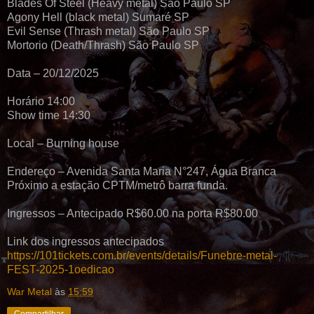
Blades Of Steel (Heavy metal) São Paulo SP
Agony Hell (black metal) Sumaré SP
Evil Sense (Thrash metal) São Paulo SP
Mortorio (Death/Thrash) São Paulo SP
Data – 20/12/2025
Horário 14:00
Show time 14:30
Local – Burning house
Endereço – Avenida Santa Maria N°247, Água Branca
Próximo a estação CPTM/metrô barra funda.
Ingressos – Antecipado R$60.00 na porta R$80.00
Link dos ingressos antecipados
https://101tickets.com.br/events/details/Funebre-metal-
FEST-2025-1oedicao
War Metal
às
15:59