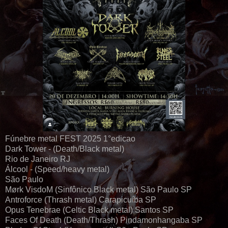
Fúnebre metal FEST 2025 1°edicao
Dark Tower - (Death/Black metal)
Rio de Janeiro RJ
Álcool - (Speed/heavy metal)
São Paulo
Mørk VisdoM (Sinfônico Black metal) São Paulo SP
Antroforce (Thrash metal) Carapicuíba SP
Opus Tenebrae (Celtic Black metal) Santos SP
Faces Of Death (Death/Thrash) Pindamonhangaba SP