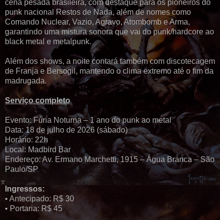
cena pesada brasileira, com destaque para os pioneiros do
punk nacional Restos de Nada, além de nomes como
Comando Nuclear, Vazio, Agravo, Atombomb e Arma,
garantindo uma mistura sonora que vai do punk/hardcore ao
black metal e metalpunk.
Além dos shows, a noite contará também com discotecagem
de Franja e Bersogil, mantendo o clima extremo até o fim da
madrugada.
Serviço completo
Evento: Fúria Noturna – 1 ano do punk ao metal
Data: 18 de julho de 2026 (sábado)
Horário: 22h
Local: Madbird Bar
Endereço: Av. Ermano Marchetti, 1915 – Água Branca – São
Paulo/SP
Ingressos:
• Antecipado: R$ 30
• Portaria: R$ 45