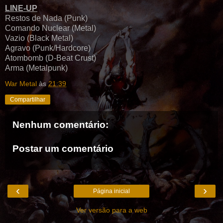
LINE-UP
Restos de Nada (Punk)
Comando Nuclear (Metal)
Vazio (Black Metal)
Agravo (Punk/Hardcore)
Atombomb (D-Beat Crust)
Arma (Metalpunk)
War Metal
às
21:39
Compartilhar
Nenhum comentário:
Postar um comentário
‹
›
Página inicial
Ver versão para a web