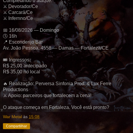
Completando o ataque:
⚔️ Devorador/Ce
⚔️ Carcará/Ce
⚔️ Infernno/Ce
📅 16/08/2026 — Domingo
🕓 16h
📍 Esconderijo Bar
Av. João Pessoa, 4558 — Damas — Fortaleza/CE
🎟️ Ingressos:
R$ 25,00 antecipado
R$ 35,00 no local
🔥 Realização: Perversa Sinfonia Prod. & Lux Ferre
Productions
⚔️ Apoio: parceiros que fortalecem a cena!
O ataque começa em Fortaleza. Você está pronto?
War Metal
às
15:08
Compartilhar