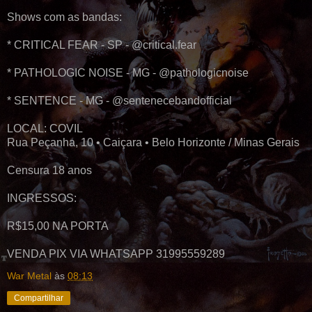
Shows com as bandas:
* CRITICAL FEAR - SP - @critical.fear
* PATHOLOGIC NOISE - MG - @pathologicnoise
* SENTENCE - MG - @sentenecebandofficial
LOCAL: COVIL
Rua Peçanha, 10 • Caiçara • Belo Horizonte / Minas Gerais
Censura 18 anos
INGRESSOS:
R$15,00 NA PORTA
VENDA PIX VIA WHATSAPP 31995559289
War Metal
às
08:13
Compartilhar