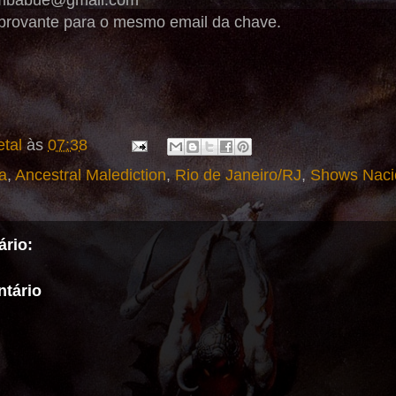
imbabue@gmail.com
provante para o mesmo email da chave.
tal
às
07:38
a
,
Ancestral Malediction
,
Rio de Janeiro/RJ
,
Shows Naci
rio:
tário