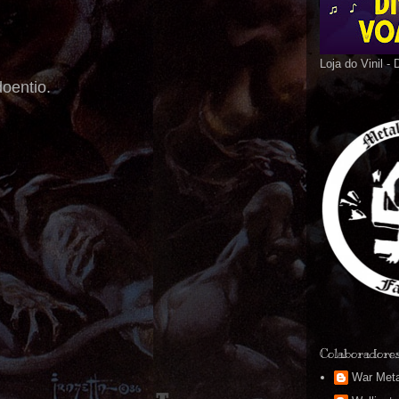
Loja do Vinil -
oentio.
Colaboradore
War Meta