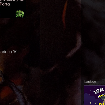
arioca.☠️
Conheça