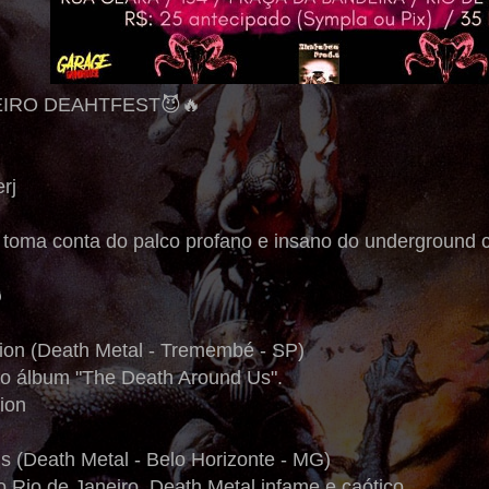
EIRO DEAHTFEST😈🔥
rj
 toma conta do palco profano e insano do underground c

tion (Death Metal - Tremembé - SP)
o álbum "The Death Around Us".
ion
s (Death Metal - Belo Horizonte - MG)
o Rio de Janeiro, Death Metal infame e caótico.