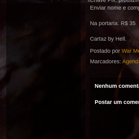
Chave Pix: prodsz
Enviar nome e com
Na portaria: R$ 35
Cartaz by Hell.
Postado por
War Me
Marcadores:
Agend
Nenhum comentá
Postar um comen