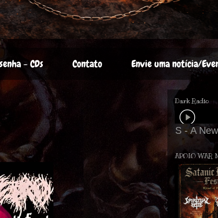
senha - CDs
Contato
Envie uma notícia/Eve
Dark Radio
APOIO WAR 