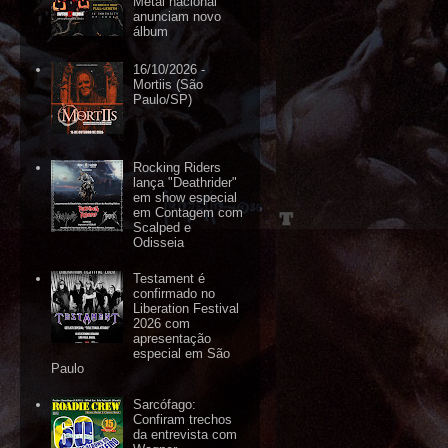
Metal nacional
anunciam novo
álbum
16/10/2026 -
Mortiis (São
Paulo/SP)
Rocking Riders
lança "Deathrider"
em show especial
em Contagem com
Scalped e
Odisseia
Testament é
confirmado no
Liberation Festival
2026 com
apresentação
especial em São
Paulo
Sarcófago:
Confiram trechos
da entrevista com