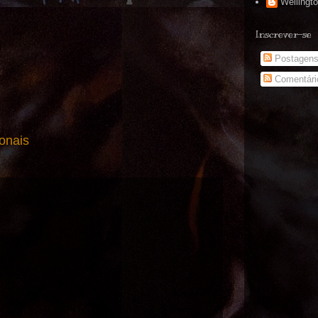
Wellingt
Inscrever-se
Postagen
Comentári
onais