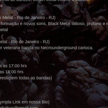
ns
k Metal - Rio de Janeiro - RJ)
formação e novos sons, Black Metal odioso, profano e d
etal
tal - Rio de Janeiro - RJ)
ter veterana banda no Necrounderground carioca.
a as 17:00 hrs
as 18:00 hrs
estigiem todas as bandas)
Sympla Link em nossa Bio)