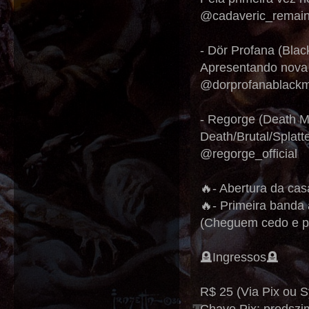
@cadaveric_remai
- Dör Profana (Blac
Apresentando nova 
@dorprofanablackm
- Regorge (Death Me
Death/Brutal/Splat
@regorge_official
🔥- Abertura da cas
🔥- Primeira banda 
(Cheguem cedo e pr
🪦Ingressos🪦
R$ 25 (Via Pix ou 