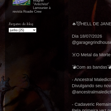
Wagner
"Antichrist"
Lamounier à
revista Roadie Crew
🔥😈HELL DE JAN
Arquivo do blog
Dia 18/07/2026
@garagegrindhouse
☠️O Metal da Morte
💣Com as bandas
- Ancestral Maledic
Divulgando seu nov
@ancestralmaledict
- Cadaveric Remain
Pela primeira vez n