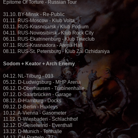
Epitome Of Torture - Russian Tour
31.10. BY-Minsk - Re-Public
01.11. RUS-Moscow - Klub Volta
03.11. RUS-Krasnojarsk - Klub Podium
04.11. RUS-Nowosibirsk - Klub Rock City
06.11. RUS-Ekatrinenburg - Klub Teleclub
07.11. RUS-Krasnadora - Arena Hall
08.11. RUS-St. Petersburg - Klub Zal Ozhidaniya
Sodom + Keator + Arch Enemy
04.12. NL-Tilburg - 013
05.12. D-Ludwigsburg - MHP Arena
06.12. D-Oberhausen - Turbinenhalle
07.12. D-Saarbrücken - Garage
08.12. D-Hamburg - Docks
09.12. D-Berlin - Huxleys
10.12. A-Vienna - Gasometer
11.12. D-Wiesbaden - Schlachthof
12.12. D-Geiselwind - Eventhall
13.12. D-Munich - Tonhalle
14.12. CH-Pratteln - Z7