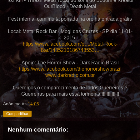
ToxiKill - Thrash Metal Tocando sons do
Sodom e Kreator
OurBlood - Death Metal
Fest infernal com muita porrada na orelha entrada grátis
Local: Metal Rock Bar - Mogi das Cruzes - SP dia 11-01-
2015.
https://www.facebook.com/p…/Metal-Rock-
Bar/1435210186743553…
Apoio: The Horror Show - Dark Radio Brasil
https://www.facebook.com/thehorrorshowbrazil
www.darkradio.com.br
Queremos o comparecimento de todos Guerreiros e
Guerreiras para mais essa tormenta!!!!!!!!!!!!!!!
Anônimo
às
14:05
Compartilhar
Nenhum comentário: